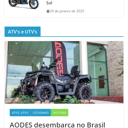
Sul
29 de janeiro de 2025
ATV’s e UTV’s
ATV'S, UTV'S
COTIDIANO
NOTÍCIAS
AODES desembarca no Brasil