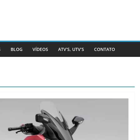
S
BLOG
VÍDEOS
ATV’S, UTV’S
CONTATO