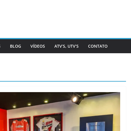
S
BLOG
VÍDEOS
ATV’S, UTV’S
CONTATO