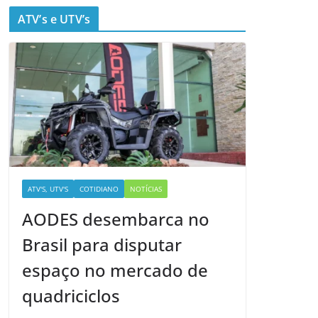
ATV’s e UTV’s
ATV'S, UTV'S
COTIDIANO
NOTÍCIAS
AODES desembarca no
Brasil para disputar
espaço no mercado de
quadriciclos