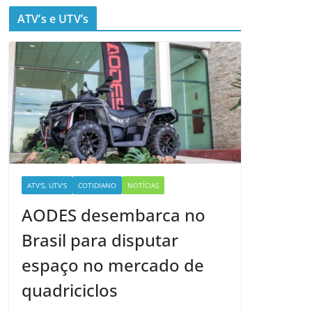
ATV’s e UTV’s
ATV'S, UTV'S
COTIDIANO
NOTÍCIAS
AODES desembarca no
Brasil para disputar
espaço no mercado de
quadriciclos