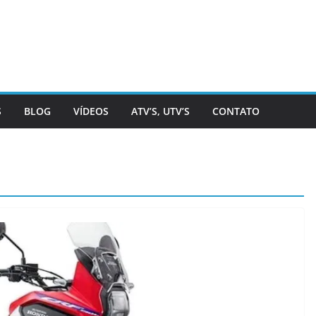
S
BLOG
VÍDEOS
ATV’S, UTV’S
CONTATO