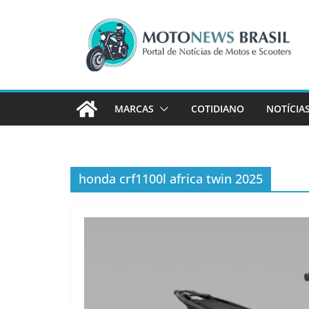
Pular
para
o
conteúdo
MARCAS
COTIDIANO
NOTÍCIA
honda crf1100l africa twin 2025