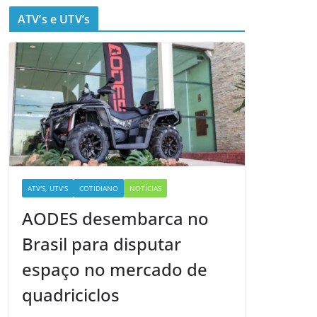
ATV’s e UTV’s
ATV'S, UTV'S
COTIDIANO
NOTÍCIAS
AODES desembarca no
Brasil para disputar
espaço no mercado de
quadriciclos