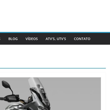
S
BLOG
VÍDEOS
ATV’S, UTV’S
CONTATO