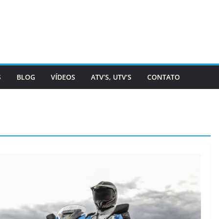
S
BLOG
VÍDEOS
ATV’S, UTV’S
CONTATO