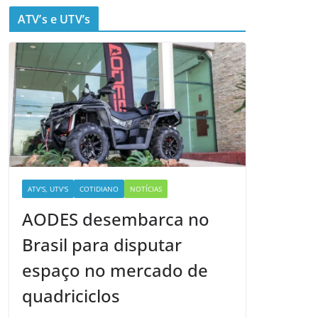
ATV’s e UTV’s
ATV'S, UTV'S
COTIDIANO
NOTÍCIAS
AODES desembarca no
Brasil para disputar
espaço no mercado de
quadriciclos