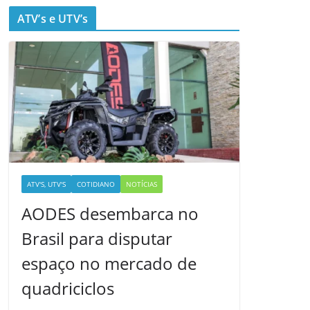
ATV’s e UTV’s
ATV'S, UTV'S
COTIDIANO
NOTÍCIAS
AODES desembarca no
Brasil para disputar
espaço no mercado de
quadriciclos