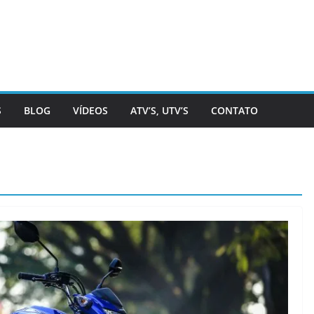
S
BLOG
VÍDEOS
ATV’S, UTV’S
CONTATO