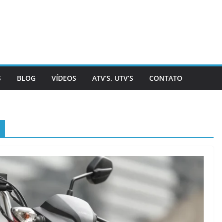
S
BLOG
VÍDEOS
ATV’S, UTV’S
CONTATO