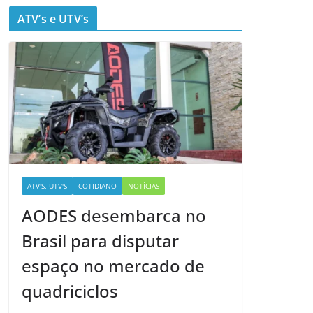
ATV’s e UTV’s
ATV'S, UTV'S
COTIDIANO
NOTÍCIAS
AODES desembarca no
Brasil para disputar
espaço no mercado de
quadriciclos