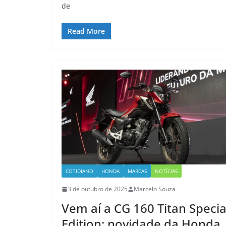
de
Read More
COTIDIANO
HONDA
MARCAS
NOTÍCIAS
3 de outubro de 2025
Marcelo Souza
Vem aí a CG 160 Titan Specia
Edition: novidade da Honda