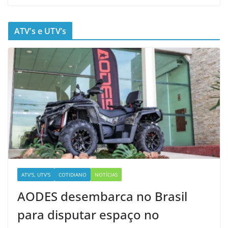
ATV’s e UTV’s
ATV'S, UTV'S
COTIDIANO
NOTÍCIAS
AODES desembarca no Brasil
para disputar espaço no