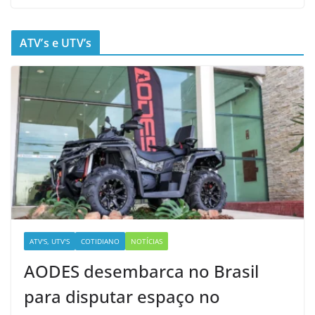
ATV’s e UTV’s
ATV'S, UTV'S
COTIDIANO
NOTÍCIAS
AODES desembarca no Brasil
para disputar espaço no