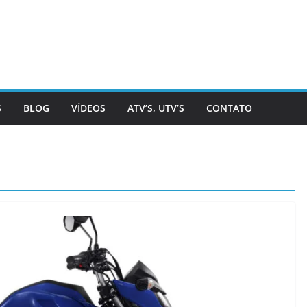
S
BLOG
VÍDEOS
ATV’S, UTV’S
CONTATO