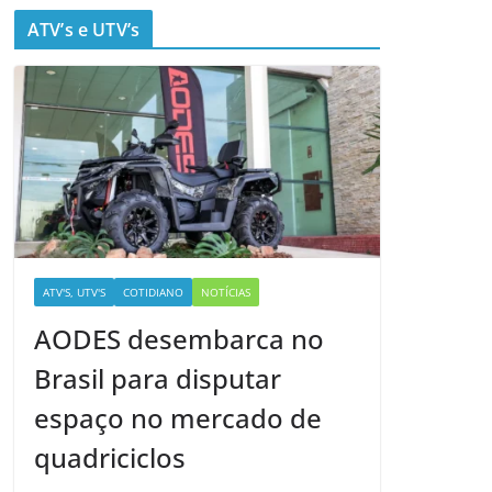
ATV’s e UTV’s
ATV'S, UTV'S
COTIDIANO
NOTÍCIAS
AODES desembarca no
Brasil para disputar
espaço no mercado de
quadriciclos