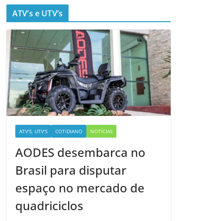
ATV’s e UTV’s
ATV'S, UTV'S
COTIDIANO
NOTÍCIAS
AODES desembarca no
Brasil para disputar
espaço no mercado de
quadriciclos