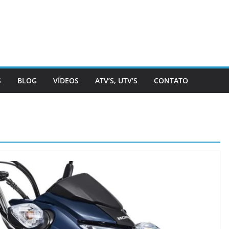
S
BLOG
VÍDEOS
ATV’S, UTV’S
CONTATO