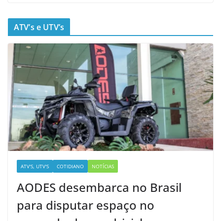
ATV’s e UTV’s
ATV'S, UTV'S
COTIDIANO
NOTÍCIAS
AODES desembarca no Brasil
para disputar espaço no