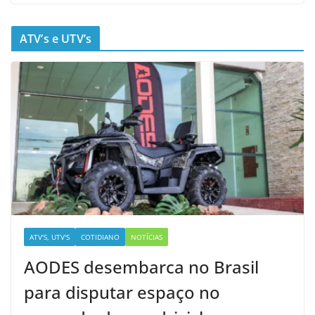
ATV’s e UTV’s
ATV'S, UTV'S
COTIDIANO
NOTÍCIAS
AODES desembarca no Brasil
para disputar espaço no