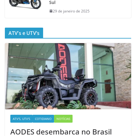
Sul
29 de janeiro de 2025
ATV’s e UTV’s
ATV'S, UTV'S
COTIDIANO
NOTÍCIAS
AODES desembarca no Brasil