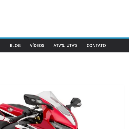
S
BLOG
VÍDEOS
ATV’S, UTV’S
CONTATO