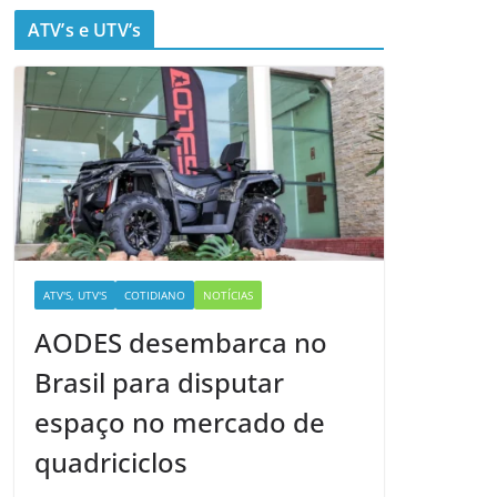
ATV’s e UTV’s
ATV'S, UTV'S
COTIDIANO
NOTÍCIAS
AODES desembarca no
Brasil para disputar
espaço no mercado de
quadriciclos