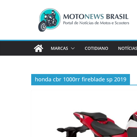
Pular
para
o
conteúdo
MARCAS
COTIDIANO
NOTÍCIA
honda cbr 1000rr fireblade sp 2019