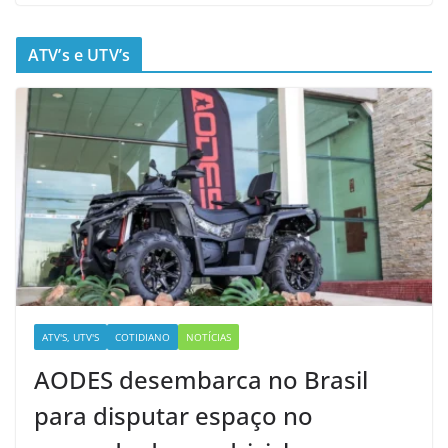
ATV’s e UTV’s
ATV'S, UTV'S
COTIDIANO
NOTÍCIAS
AODES desembarca no Brasil
para disputar espaço no