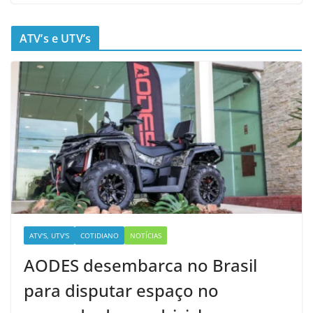
ATV’s e UTV’s
ATV'S, UTV'S
COTIDIANO
NOTÍCIAS
AODES desembarca no Brasil
para disputar espaço no