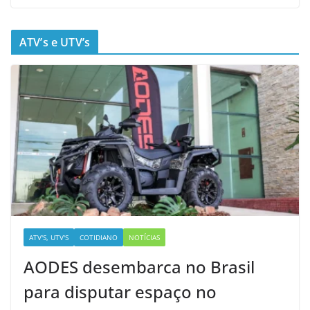
ATV’s e UTV’s
ATV'S, UTV'S
COTIDIANO
NOTÍCIAS
AODES desembarca no Brasil
para disputar espaço no