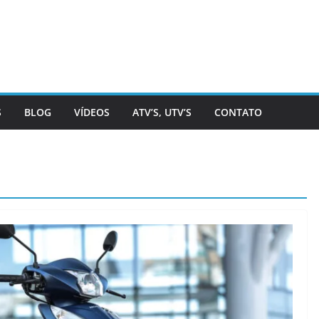
S
BLOG
VÍDEOS
ATV’S, UTV’S
CONTATO