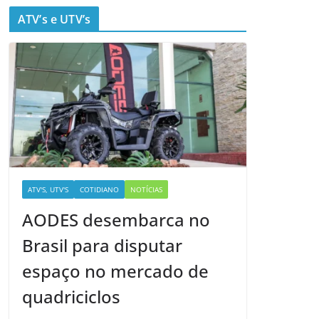
ATV’s e UTV’s
ATV'S, UTV'S
COTIDIANO
NOTÍCIAS
AODES desembarca no
Brasil para disputar
espaço no mercado de
quadriciclos