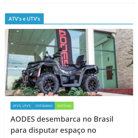
ATV’s e UTV’s
ATV'S, UTV'S
COTIDIANO
NOTÍCIAS
AODES desembarca no Brasil
para disputar espaço no