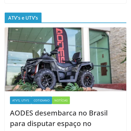
ATV’s e UTV’s
ATV'S, UTV'S
COTIDIANO
NOTÍCIAS
AODES desembarca no Brasil
para disputar espaço no