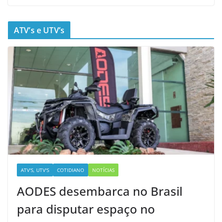
ATV’s e UTV’s
ATV'S, UTV'S
COTIDIANO
NOTÍCIAS
AODES desembarca no Brasil
para disputar espaço no