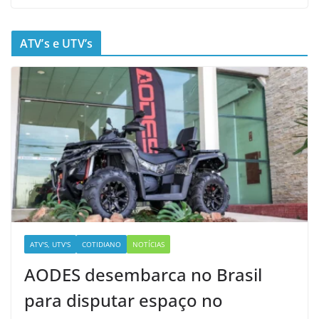
ATV’s e UTV’s
ATV'S, UTV'S
COTIDIANO
NOTÍCIAS
AODES desembarca no Brasil
para disputar espaço no