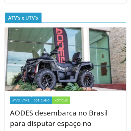
ATV’s e UTV’s
ATV'S, UTV'S
COTIDIANO
NOTÍCIAS
AODES desembarca no Brasil
para disputar espaço no