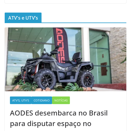
ATV’s e UTV’s
ATV'S, UTV'S
COTIDIANO
NOTÍCIAS
AODES desembarca no Brasil
para disputar espaço no