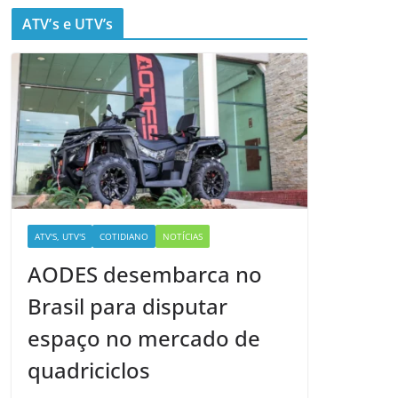
ATV’s e UTV’s
ATV'S, UTV'S
COTIDIANO
NOTÍCIAS
AODES desembarca no
Brasil para disputar
espaço no mercado de
quadriciclos