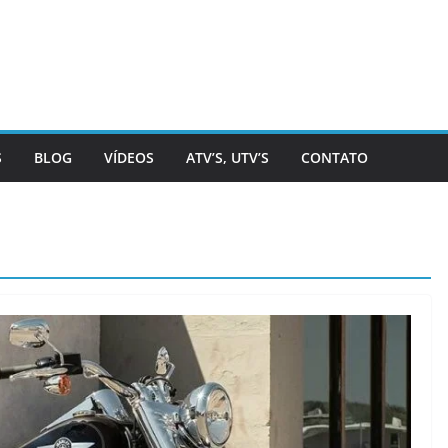
S
BLOG
VÍDEOS
ATV’S, UTV’S
CONTATO