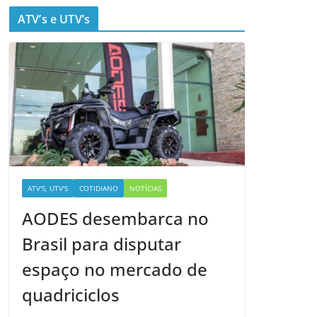
ATV’s e UTV’s
ATV'S, UTV'S
COTIDIANO
NOTÍCIAS
AODES desembarca no
Brasil para disputar
espaço no mercado de
quadriciclos