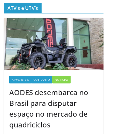
ATV’s e UTV’s
ATV'S, UTV'S
COTIDIANO
NOTÍCIAS
AODES desembarca no
Brasil para disputar
espaço no mercado de
quadriciclos