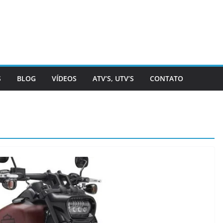
S
BLOG
VÍDEOS
ATV’S, UTV’S
CONTATO