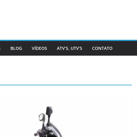
S
BLOG
VÍDEOS
ATV’S, UTV’S
CONTATO