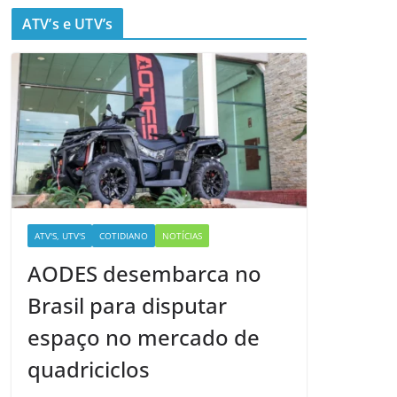
ATV’s e UTV’s
ATV'S, UTV'S
COTIDIANO
NOTÍCIAS
AODES desembarca no
Brasil para disputar
espaço no mercado de
quadriciclos