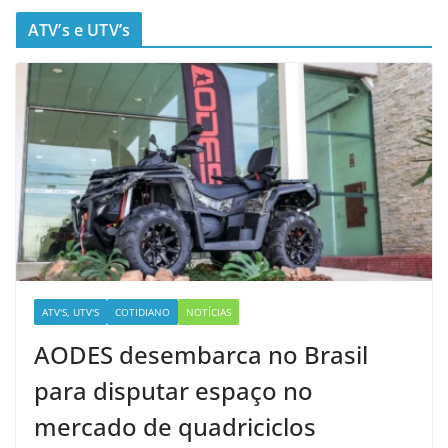
ATV’s e UTV’s
ATV'S, UTV'S
COTIDIANO
NOTÍCIAS
AODES desembarca no Brasil
para disputar espaço no
mercado de quadriciclos