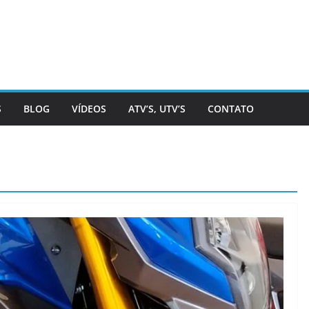
S
BLOG
VÍDEOS
ATV’S, UTV’S
CONTATO