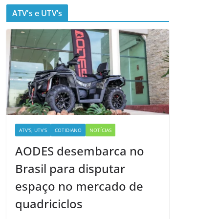
ATV’s e UTV’s
ATV'S, UTV'S
COTIDIANO
NOTÍCIAS
AODES desembarca no
Brasil para disputar
espaço no mercado de
quadriciclos