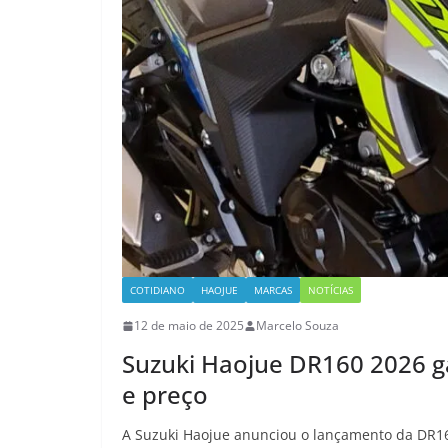
COTIDIANO
HAOJUE
MARCAS
NOTÍCIAS
12 de maio de 2025
Marcelo Souza
Suzuki Haojue DR160 2026 ga
e preço
A Suzuki Haojue anunciou o lançamento da DR16