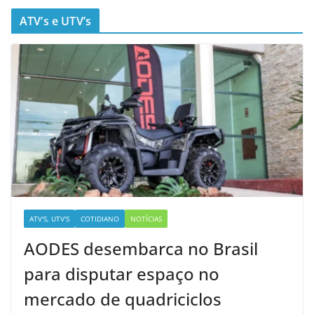
ATV’s e UTV’s
ATV'S, UTV'S
COTIDIANO
NOTÍCIAS
AODES desembarca no Brasil
para disputar espaço no
mercado de quadriciclos