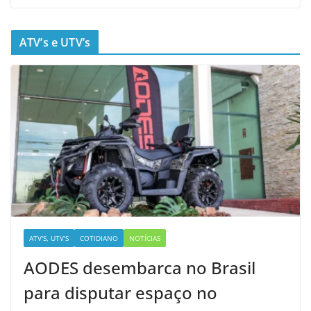
ATV’s e UTV’s
ATV'S, UTV'S
COTIDIANO
NOTÍCIAS
AODES desembarca no Brasil
para disputar espaço no