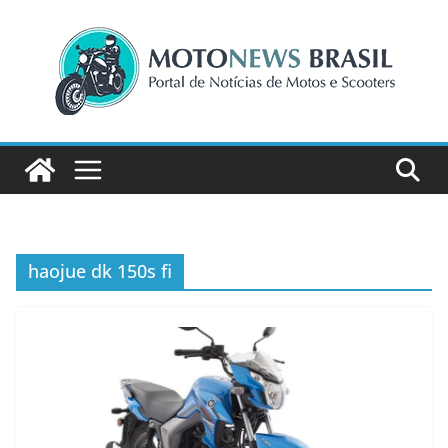
Pular
para
o
conteúdo
haojue dk 150s fi