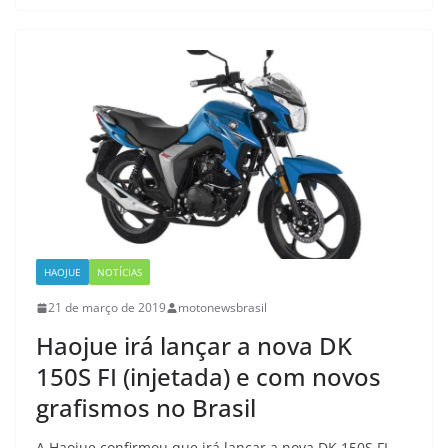
HAOJUE
NOTÍCIAS
21 de março de 2019
motonewsbrasil
Haojue irá lançar a nova DK
150S FI (injetada) e com novos
grafismos no Brasil
A Haojue confirmou que irá lançar a nova DK 150S FI