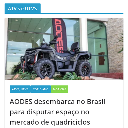
ATV’s e UTV’s
ATV'S, UTV'S
COTIDIANO
NOTÍCIAS
AODES desembarca no Brasil
para disputar espaço no
mercado de quadriciclos