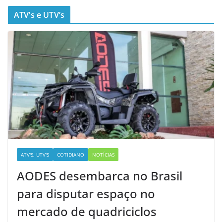
ATV’s e UTV’s
ATV'S, UTV'S
COTIDIANO
NOTÍCIAS
AODES desembarca no Brasil
para disputar espaço no
mercado de quadriciclos