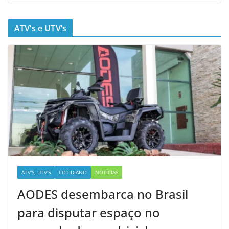
ATV’s e UTV’s
ATV'S, UTV'S
COTIDIANO
NOTÍCIAS
AODES desembarca no Brasil
para disputar espaço no