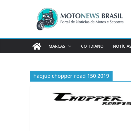
Pular
para
o
conteúdo
MARCAS
COTIDIANO
NOTÍCIA
haojue chopper road 150 2019