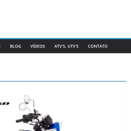
S
BLOG
VÍDEOS
ATV’S, UTV’S
CONTATO