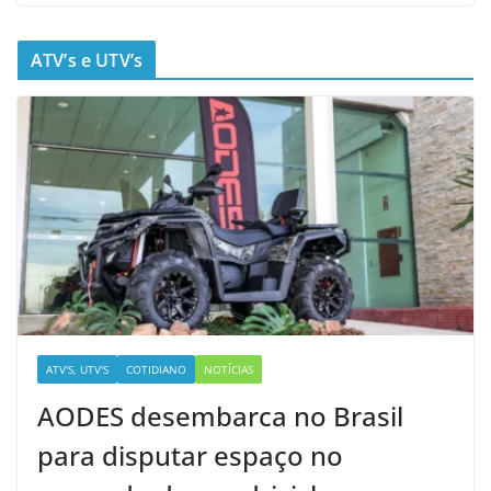
ATV’s e UTV’s
ATV'S, UTV'S
COTIDIANO
NOTÍCIAS
AODES desembarca no Brasil
para disputar espaço no