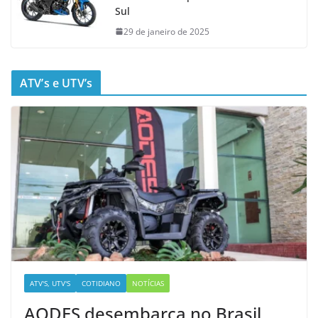
Sul
29 de janeiro de 2025
ATV’s e UTV’s
ATV'S, UTV'S
COTIDIANO
NOTÍCIAS
AODES desembarca no Brasil