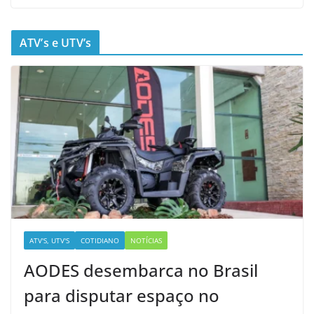
ATV’s e UTV’s
ATV'S, UTV'S
COTIDIANO
NOTÍCIAS
AODES desembarca no Brasil
para disputar espaço no