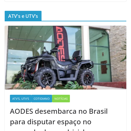
ATV’s e UTV’s
ATV'S, UTV'S
COTIDIANO
NOTÍCIAS
AODES desembarca no Brasil
para disputar espaço no