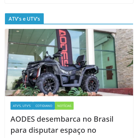
ATV’s e UTV’s
ATV'S, UTV'S
COTIDIANO
NOTÍCIAS
AODES desembarca no Brasil
para disputar espaço no