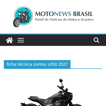
Pular
para
o
conteúdo
ficha técnica zontes s350 2027