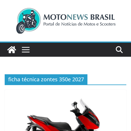
Pular
para
o
conteúdo
ficha técnica zontes 350e 2027