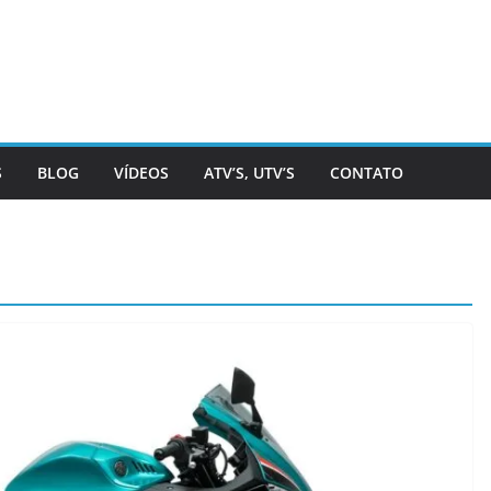
S
BLOG
VÍDEOS
ATV’S, UTV’S
CONTATO