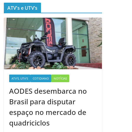
ATV’s e UTV’s
ATV'S, UTV'S
COTIDIANO
NOTÍCIAS
AODES desembarca no
Brasil para disputar
espaço no mercado de
quadriciclos