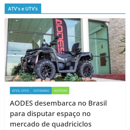
ATV’s e UTV’s
ATV'S, UTV'S
COTIDIANO
NOTÍCIAS
AODES desembarca no Brasil
para disputar espaço no
mercado de quadriciclos