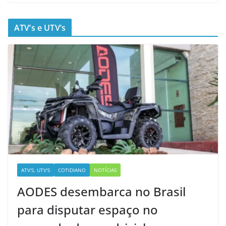
ATV’s e UTV’s
ATV'S, UTV'S
COTIDIANO
NOTÍCIAS
AODES desembarca no Brasil
para disputar espaço no