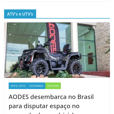
ATV’s e UTV’s
ATV'S, UTV'S
COTIDIANO
NOTÍCIAS
AODES desembarca no Brasil
para disputar espaço no